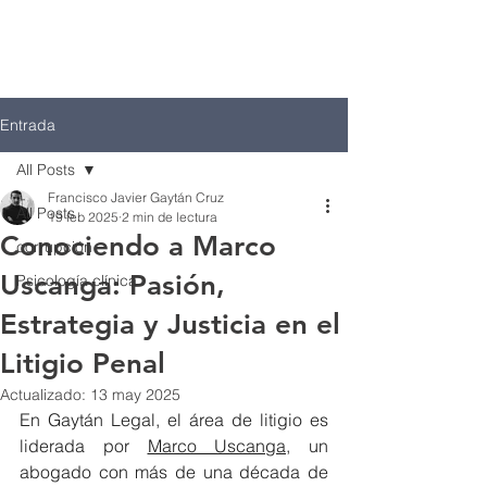
Entrada
All Posts
Francisco Javier Gaytán Cruz
All Posts
19 feb 2025
2 min de lectura
Conociendo a Marco
corrupción
Uscanga: Pasión,
Psicología clínica
Estrategia y Justicia en el
Litigio Penal
Actualizado:
13 may 2025
En Gaytán Legal, el área de litigio es 
liderada por 
Marco Uscanga
, un 
abogado con más de una década de 