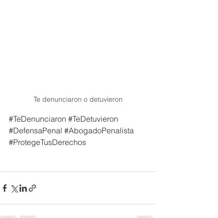
Te denunciaron o detuvieron
#TeDenunciaron
#TeDetuvieron
#DefensaPenal
#AbogadoPenalista
#ProtegeTusDerechos