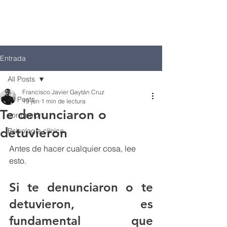
Entrada
All Posts
Francisco Javier Gaytán Cruz
All Posts
19 jun
1 min de lectura
Te denunciaron o
corrupción
detuvieron
Psicología clínica
Antes de hacer cualquier cosa, lee 
esto. 
Si te denunciaron o te 
detuvieron
, es 
fundamental que 