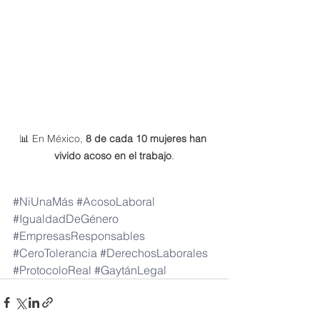
📊 En México, 
8 de cada 10 mujeres han 
vivido acoso en el trabajo
.
#NiUnaMás
#AcosoLaboral
#IgualdadDeGénero
#EmpresasResponsables
#CeroTolerancia
#DerechosLaborales
#ProtocoloReal
#GaytánLegal