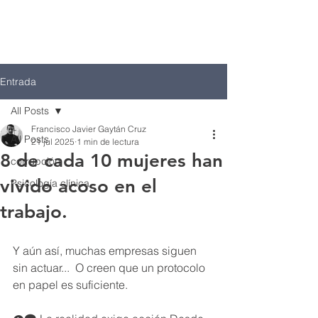
Entrada
All Posts
Francisco Javier Gaytán Cruz
All Posts
21 jul 2025
1 min de lectura
8 de cada 10 mujeres han
corrupción
vivido acoso en el
Psicología clínica
trabajo.
Y aún así, muchas empresas siguen 
sin actuar...  O creen que un protocolo 
en papel es suficiente.